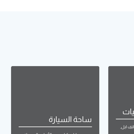
يات
ساحة السيارة
ف ابل,