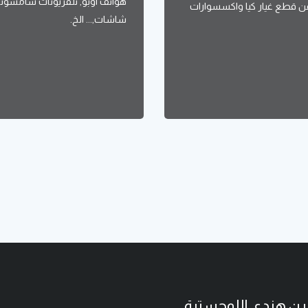
هواتف اوبو, تلفزيونات سامسونج
 قطع غيار كيا واكسسوارات
شاشات,... الخ.
ن هندي اللوجستية