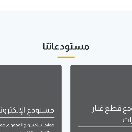
مستودعاتنا
ع قطع غيار
مستودع الإلكترون
ات
هواتف سامسونج المحمولة, هوات